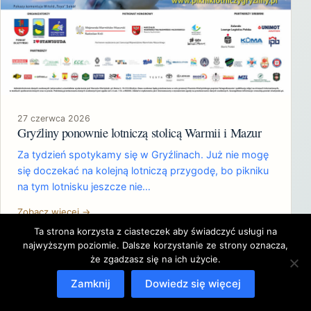
27 czerwca 2026
Gryźliny ponownie lotniczą stolicą Warmii i Mazur
Za tydzień spotykamy się w Gryźlinach. Już nie mogę
się doczekać na kolejną lotniczą przygodę, bo pikniku
na tym lotnisku jeszcze nie…
Zobacz więcej →
Ta strona korzysta z ciasteczek aby świadczyć usługi na
najwyższym poziomie. Dalsze korzystanie ze strony oznacza,
że zgadzasz się na ich użycie.
Zamknij
Dowiedz się więcej
Copyright © 2026 Krzysztof Cieślawski