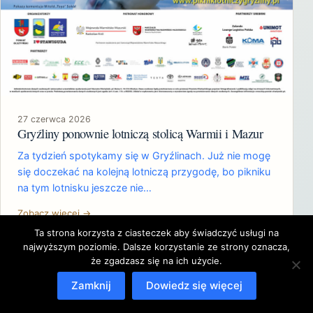
27 czerwca 2026
Gryźliny ponownie lotniczą stolicą Warmii i Mazur
Za tydzień spotykamy się w Gryźlinach. Już nie mogę
się doczekać na kolejną lotniczą przygodę, bo pikniku
na tym lotnisku jeszcze nie…
Zobacz więcej →
Ta strona korzysta z ciasteczek aby świadczyć usługi na
najwyższym poziomie. Dalsze korzystanie ze strony oznacza,
że zgadzasz się na ich użycie.
Zamknij
Dowiedz się więcej
Copyright © 2026 Krzysztof Cieślawski