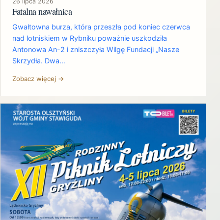
26 lipca 2026
Fatalna nawałnica
Gwałtowna burza, która przeszła pod koniec czerwca
nad lotniskiem w Rybniku poważnie uszkodziła
Antonowa An-2 i zniszczyła Wilgę Fundacji „Nasze
Skrzydła. Dwa…
Zobacz więcej →