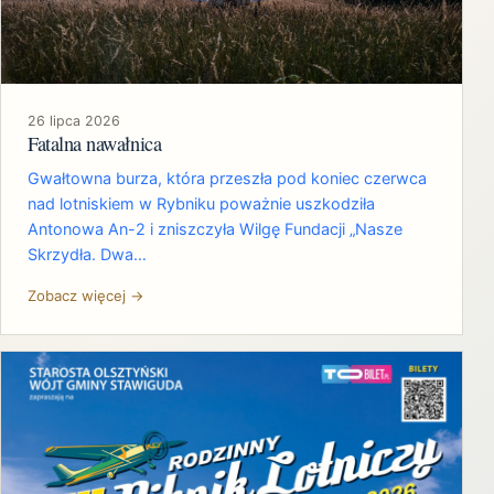
26 lipca 2026
Fatalna nawałnica
Gwałtowna burza, która przeszła pod koniec czerwca
nad lotniskiem w Rybniku poważnie uszkodziła
Antonowa An-2 i zniszczyła Wilgę Fundacji „Nasze
Skrzydła. Dwa…
Zobacz więcej →