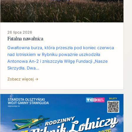
26 lipca 2026
Fatalna nawałnica
Gwałtowna burza, która przeszła pod koniec czerwca
nad lotniskiem w Rybniku poważnie uszkodziła
Antonowa An-2 i zniszczyła Wilgę Fundacji „Nasze
Skrzydła. Dwa…
Zobacz więcej →