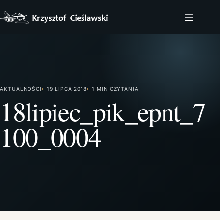
Przejdź
do
treści
AKTUALNOŚCI
19 LIPCA 2018
1 MIN CZYTANIA
18lipiec_pik_epnt_7
100_0004