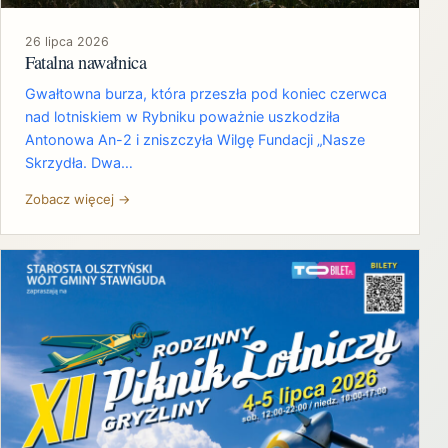
26 lipca 2026
Fatalna nawałnica
Gwałtowna burza, która przeszła pod koniec czerwca
nad lotniskiem w Rybniku poważnie uszkodziła
Antonowa An-2 i zniszczyła Wilgę Fundacji „Nasze
Skrzydła. Dwa…
Zobacz więcej →