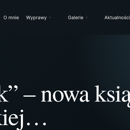
O mnie
Wyprawy
Galerie
Aktualnośc
k” – nowa ksi
kiej…