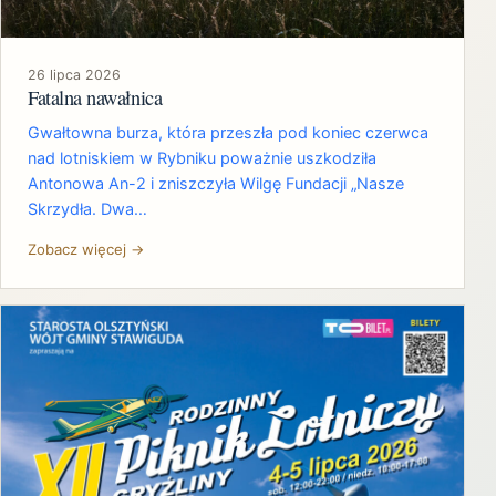
26 lipca 2026
Fatalna nawałnica
Gwałtowna burza, która przeszła pod koniec czerwca
nad lotniskiem w Rybniku poważnie uszkodziła
Antonowa An-2 i zniszczyła Wilgę Fundacji „Nasze
Skrzydła. Dwa…
Zobacz więcej →