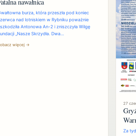
Fatalna nawałnica
wałtowna burza, która przeszła pod koniec
zerwca nad lotniskiem w Rybniku poważnie
szkodziła Antonowa An-2 i zniszczyła Wilgę
undacji „Nasze Skrzydła. Dwa…
obacz więcej →
27 cz
Gryź
Warm
Za tyd