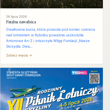
26 lipca 2026
Fatalna nawałnica
Gwałtowna burza, która przeszła pod koniec czerwca
nad lotniskiem w Rybniku poważnie uszkodziła
Antonowa An-2 i zniszczyła Wilgę Fundacji „Nasze
Skrzydła. Dwa…
Zobacz więcej →