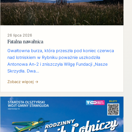
26 lipca 2026
Fatalna nawałnica
Gwałtowna burza, która przeszła pod koniec czerwca
nad lotniskiem w Rybniku poważnie uszkodziła
Antonowa An-2 i zniszczyła Wilgę Fundacji „Nasze
Skrzydła. Dwa…
Zobacz więcej →