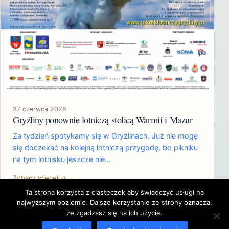
27 czerwca 2026
Gryźliny ponownie lotniczą stolicą Warmii i Mazur
Za tydzień spotykamy się w Gryźlinach. Już nie mogę
się doczekać na kolejną lotniczą przygodę, bo pikniku
na tym lotnisku jeszcze nie…
Zobacz więcej →
Ta strona korzysta z ciasteczek aby świadczyć usługi na
najwyższym poziomie. Dalsze korzystanie ze strony oznacza,
że zgadzasz się na ich użycie.