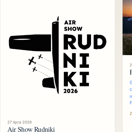
2
G
c
u
F
Z
27 lipca 2026
Air Show Rudniki