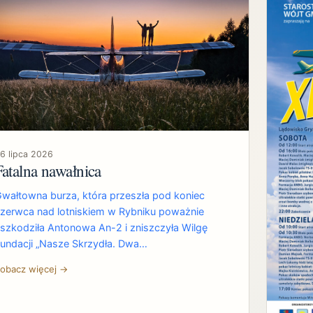
6 lipca 2026
Fatalna nawałnica
wałtowna burza, która przeszła pod koniec
zerwca nad lotniskiem w Rybniku poważnie
szkodziła Antonowa An-2 i zniszczyła Wilgę
undacji „Nasze Skrzydła. Dwa…
obacz więcej →