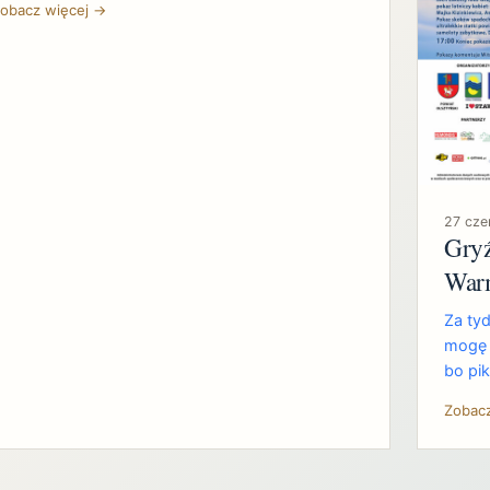
obacz więcej →
27 cz
Gryź
Warm
Za tyd
mogę 
bo pik
Zobac