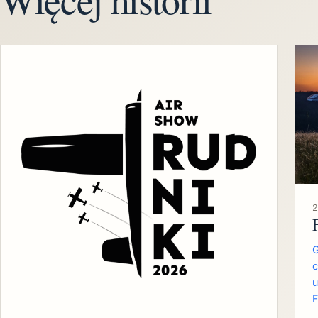
2
G
c
u
F