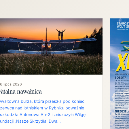
6 lipca 2026
Fatalna nawałnica
wałtowna burza, która przeszła pod koniec
zerwca nad lotniskiem w Rybniku poważnie
szkodziła Antonowa An-2 i zniszczyła Wilgę
undacji „Nasze Skrzydła. Dwa…