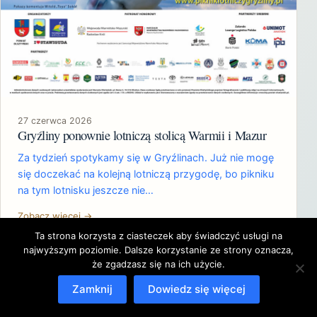
27 czerwca 2026
Gryźliny ponownie lotniczą stolicą Warmii i Mazur
Za tydzień spotykamy się w Gryźlinach. Już nie mogę
się doczekać na kolejną lotniczą przygodę, bo pikniku
na tym lotnisku jeszcze nie…
Zobacz więcej →
Ta strona korzysta z ciasteczek aby świadczyć usługi na
najwyższym poziomie. Dalsze korzystanie ze strony oznacza,
że zgadzasz się na ich użycie.
Zamknij
Dowiedz się więcej
Copyright © 2026 Krzysztof Cieślawski