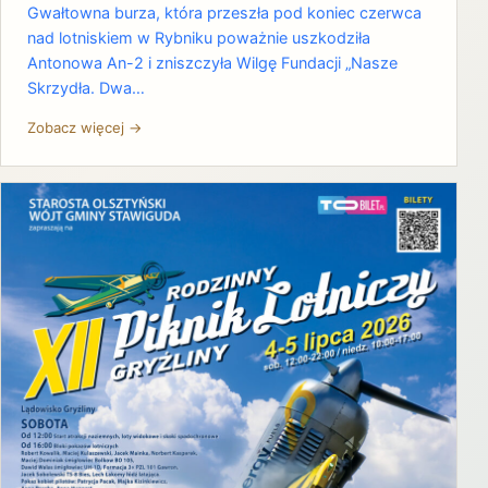
Gwałtowna burza, która przeszła pod koniec czerwca
nad lotniskiem w Rybniku poważnie uszkodziła
Antonowa An-2 i zniszczyła Wilgę Fundacji „Nasze
Skrzydła. Dwa…
Zobacz więcej →