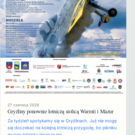
27 czerwca 2026
Gryźliny ponownie lotniczą stolicą Warmii i Mazur
Za tydzień spotykamy się w Gryźlinach. Już nie mogę
się doczekać na kolejną lotniczą przygodę, bo pikniku
na tym lotnisku jeszcze nie…