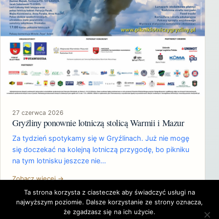
27 czerwca 2026
Gryźliny ponownie lotniczą stolicą Warmii i Mazur
Za tydzień spotykamy się w Gryźlinach. Już nie mogę
się doczekać na kolejną lotniczą przygodę, bo pikniku
na tym lotnisku jeszcze nie…
Zobacz więcej →
Ta strona korzysta z ciasteczek aby świadczyć usługi na
najwyższym poziomie. Dalsze korzystanie ze strony oznacza,
że zgadzasz się na ich użycie.