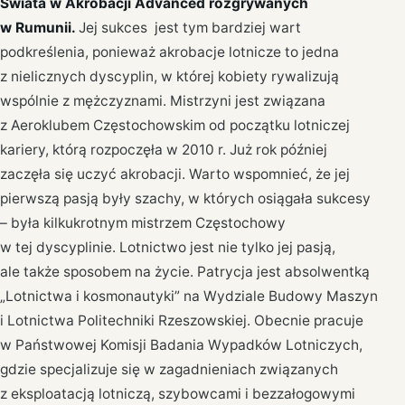
Świata w Akrobacji Advanced rozgrywanych
w Rumunii.
Jej sukces jest tym bardziej wart
podkreślenia, ponieważ akrobacje lotnicze to jedna
z nielicznych dyscyplin, w której kobiety rywalizują
wspólnie z mężczyznami. Mistrzyni jest związana
z Aeroklubem Częstochowskim od początku lotniczej
kariery, którą rozpoczęła w 2010 r. Już rok później
zaczęła się uczyć akrobacji. Warto wspomnieć, że jej
pierwszą pasją były szachy, w których osiągała sukcesy
– była kilkukrotnym mistrzem Częstochowy
w tej dyscyplinie. Lotnictwo jest nie tylko jej pasją,
ale także sposobem na życie. Patrycja jest absolwentką
„Lotnictwa i kosmonautyki” na Wydziale Budowy Maszyn
i Lotnictwa Politechniki Rzeszowskiej. Obecnie pracuje
w Państwowej Komisji Badania Wypadków Lotniczych,
gdzie specjalizuje się w zagadnieniach związanych
z eksploatacją lotniczą, szybowcami i bezzałogowymi