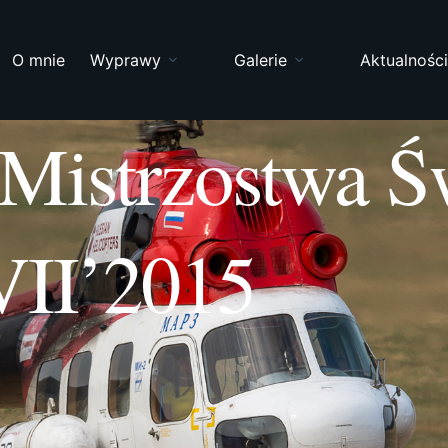
O mnie
Wyprawy
Galerie
Aktualnośc
Mistrzostwa Ś
VII’2015