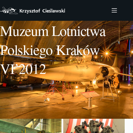
Przejdź
do
treści
Muzeum Lotnictwa
Polskiego Kraków
VI’2012