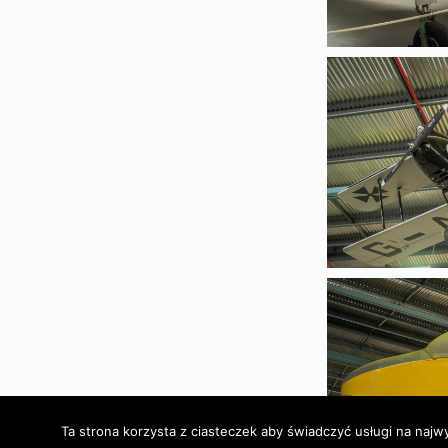
Ta strona korzysta z ciasteczek aby świadczyć usługi na najw