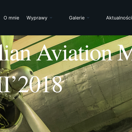
O mnie
Wyprawy
Galerie
Aktualnośc
alian Aviation
II’2018