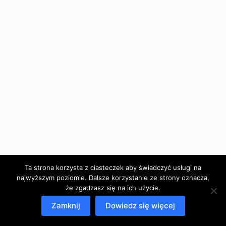
Ta strona korzysta z ciasteczek aby świadczyć usługi na
najwyższym poziomie. Dalsze korzystanie ze strony oznacza,
że zgadzasz się na ich użycie.
Zamknij
Dowiedz się więcej
Copyright © 2026 Krzysztof Cieślawski