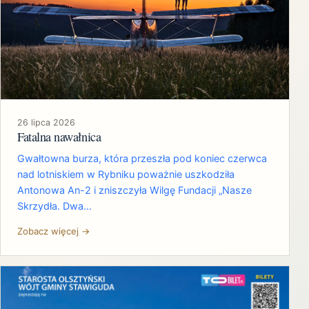
26 lipca 2026
Fatalna nawałnica
Gwałtowna burza, która przeszła pod koniec czerwca
nad lotniskiem w Rybniku poważnie uszkodziła
Antonowa An-2 i zniszczyła Wilgę Fundacji „Nasze
Skrzydła. Dwa…
Zobacz więcej →