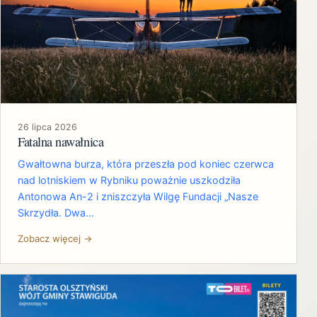
26 lipca 2026
Fatalna nawałnica
Gwałtowna burza, która przeszła pod koniec czerwca
nad lotniskiem w Rybniku poważnie uszkodziła
Antonowa An-2 i zniszczyła Wilgę Fundacji „Nasze
Skrzydła. Dwa…
Zobacz więcej →