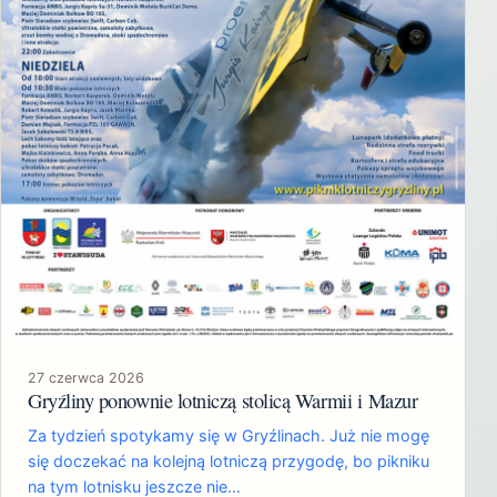
27 czerwca 2026
Gryźliny ponownie lotniczą stolicą Warmii i Mazur
Za tydzień spotykamy się w Gryźlinach. Już nie mogę
się doczekać na kolejną lotniczą przygodę, bo pikniku
na tym lotnisku jeszcze nie…