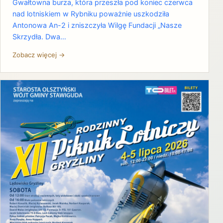
Gwałtowna burza, która przeszła pod koniec czerwca
nad lotniskiem w Rybniku poważnie uszkodziła
Antonowa An-2 i zniszczyła Wilgę Fundacji „Nasze
Skrzydła. Dwa…
Zobacz więcej →