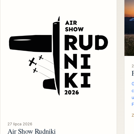
2
G
c
u
F
Z
27 lipca 2026
Air Show Rudniki