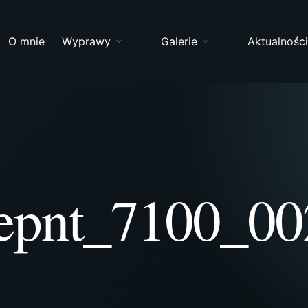
O mnie
Wyprawy
Galerie
Aktualnośc
_epnt_7100_0