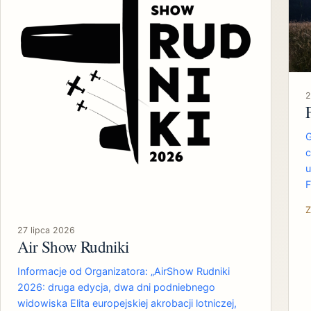
2
G
c
u
F
Z
27 lipca 2026
Air Show Rudniki
Informacje od Organizatora: „AirShow Rudniki
2026: druga edycja, dwa dni podniebnego
widowiska Elita europejskiej akrobacji lotniczej,