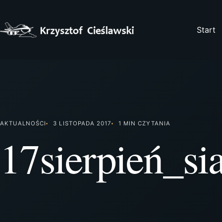
Przejdź
do
treści
Start
AKTUALNOŚCI
3 LISTOPADA 2017
1 MIN CZYTANIA
17sierpień_si